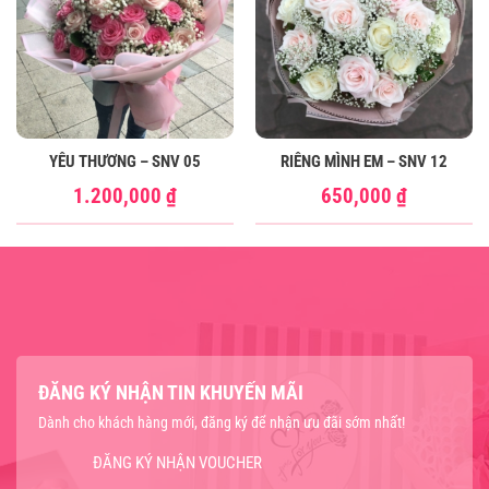
YÊU THƯƠNG – SNV 05
RIÊNG MÌNH EM – SNV 12
1.200,000
₫
650,000
₫
ĐĂNG KÝ NHẬN TIN KHUYẾN MÃI
Dành cho khách hàng mới, đăng ký để nhận ưu đãi sớm nhất!
ĐĂNG KÝ NHẬN VOUCHER