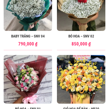
BABY TRẮNG – SNV 04
BÓ HOA – SNV 02
790,000
₫
850,000
₫
BÓ HOA – SNV 01
GIỎ HOA ĐỂ BÀN – HP20