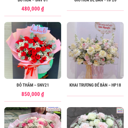
480,000
₫
ĐỎ THẮM – SNV21
KHAI TRƯƠNG ĐỂ BÀN – HP18
850,000
₫