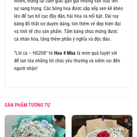
nhiên, mang lại cảm giác gần gũi nhưng vẫn toát lên
sự sang trọng. Các bông hoa được sắp xếp xen kẽ khéo
léo để tạo bố cục đầy đặn, hài hòa và nổi bật. Dải ruy
băng đỏ thắt nơ duyên dáng, tôn thêm vẻ đẹp hiện đại
và tinh tế cho sản phẩm. Tấm bảng chúc mừng được
cá nhân hóa, tăng thêm phần ý nghĩa và độc đáo.
“Lời ca – HG208” từ
Hoa 4 Mùa
là món quà tuyệt vời
để lan tỏa những lời chúc yêu thương và niềm vui đến
người nhận!
SẢN PHẨM TƯƠNG TỰ