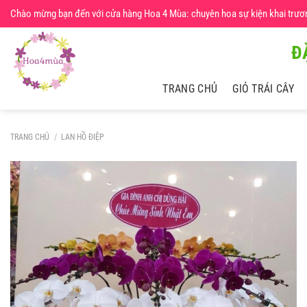
Chuyển
Chào mừng bạn đến với cửa hàng Hoa 4 Mùa: chuyên hoa sự kiện khai trương,
đến
nội
Đ
dung
TRANG CHỦ
GIỎ TRÁI CÂY
TRANG CHỦ
/
LAN HỒ ĐIỆP