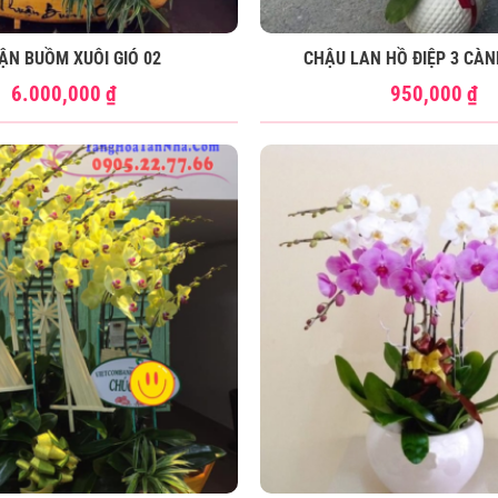
ẬN BUỒM XUÔI GIÓ 02
CHẬU LAN HỒ ĐIỆP 3 CÀN
6.000,000
₫
950,000
₫