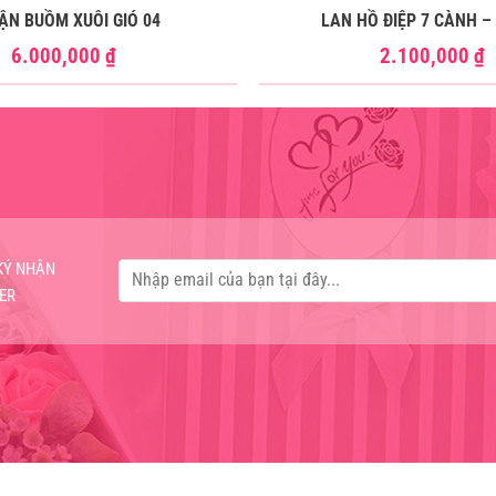
ẬN BUỒM XUÔI GIÓ 04
LAN HỒ ĐIỆP 7 CÀNH –
6.000,000
₫
2.100,000
₫
KÝ NHẬN
ER