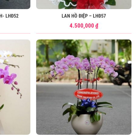
H- LHĐ52
LAN HỒ ĐIỆP – LHĐ57
4.500,000
₫