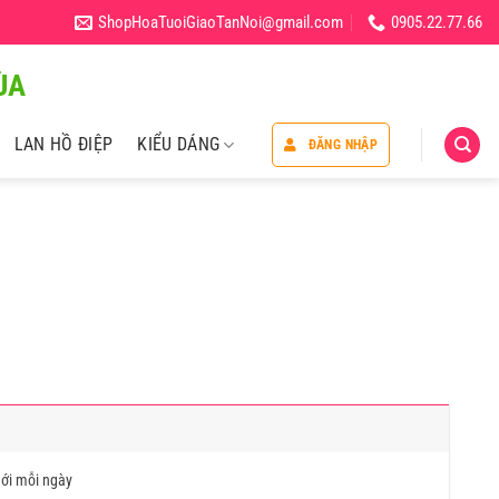
ShopHoaTuoiGiaoTanNoi@gmail.com
0905.22.77.66
̀A
LAN HỒ ĐIỆP
KIỂU DÁNG
ĐĂNG NHẬP
ới mỗi ngày