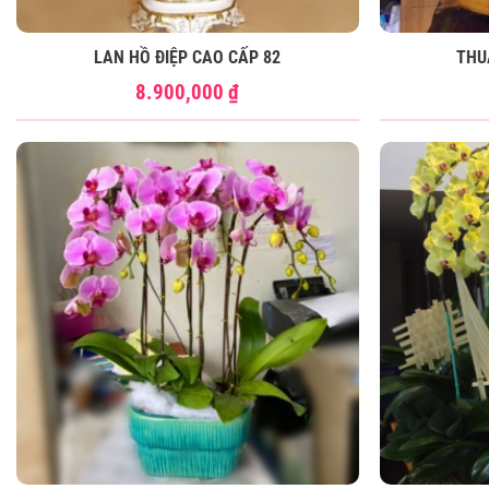
LAN HỒ ĐIỆP CAO CẤP 82
THU
8.900,000
₫