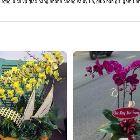
ng, dịch vụ giao hàng nhanh chóng và uy tín, giúp bạn gửi gắm tình c