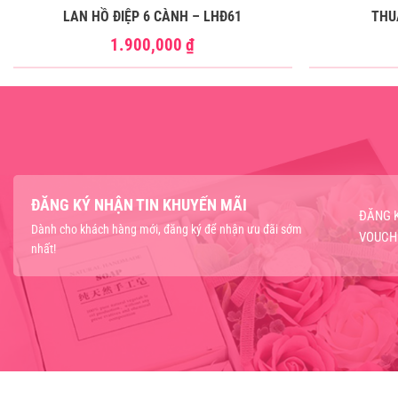
LAN HỒ ĐIỆP 6 CÀNH – LHĐ61
THU
1.900,000
₫
ĐĂNG KÝ NHẬN TIN KHUYẾN MÃI
ĐĂNG 
Dành cho khách hàng mới, đăng ký để nhận ưu đãi sớm
VOUCH
nhất!