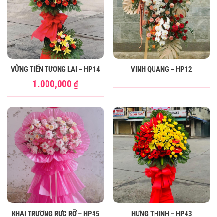
VỮNG TIẾN TƯƠNG LAI – HP14
VINH QUANG – HP12
1.000,000
₫
KHAI TRƯƠNG RỰC RỠ – HP45
HƯNG THỊNH – HP43