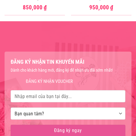
850,000
₫
950,000
₫
ĐĂNG KÝ NHẬN TIN KHUYẾN MÃI
Dành cho khách hàng mới, đăng ký để nhận ưu đãi sớm nhất!
ĐĂNG KÝ NHẬN VOUCHER