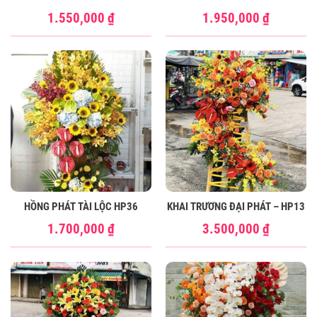
1.550,000
₫
1.950,000
₫
HỒNG PHÁT TÀI LỘC HP36
KHAI TRƯƠNG ĐẠI PHÁT – HP13
1.700,000
₫
3.500,000
₫