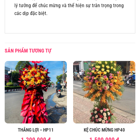
lý tưởng để chúc mừng và thể hiện sự trân trọng trong
các dịp đặc biệt.
SẢN PHẨM TƯƠNG TỰ
THẮNG LỢI – HP11
KỆ CHÚC MỪNG HP40
1.200,000
₫
1.500,000
₫