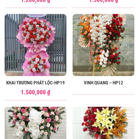
KHAI TRƯƠNG PHÁT LỘC-HP19
VINH QUANG – HP12
1.500,000
₫