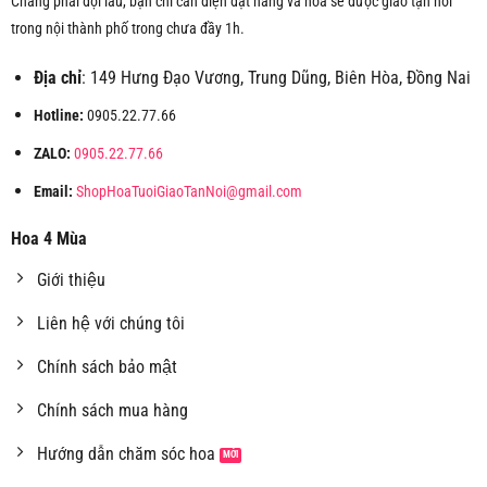
Chẳng phải đợi lâu, bạn chỉ cần điện đặt hàng và hoa sẽ được giao tận nơi
trong nội thành phố trong chưa đầy 1h.
Địa chỉ
: 149 Hưng Đạo Vương, Trung Dũng, Biên Hòa, Đồng Nai
Hotline:
0905.22.77.66
ZALO:
0905.22.77.66
Email:
ShopHoaTuoiGiaoTanNoi@gmail.com
Hoa 4 Mùa
Giới thiệu
Liên hệ với chúng tôi
Chính sách bảo mật
Chính sách mua hàng
Hướng dẫn chăm sóc hoa