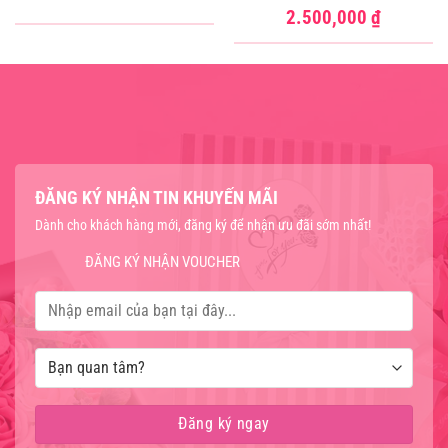
2.500,000
₫
ĐĂNG KÝ NHẬN TIN KHUYẾN MÃI
Dành cho khách hàng mới, đăng ký để nhận ưu đãi sớm nhất!
ĐĂNG KÝ NHẬN VOUCHER