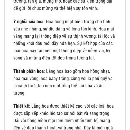
trương, tân gia, mừng thọ, hoặc các sự kiện trọng đại
để gửi lời chúc mừng và thể hiện sự tôn vinh.
Ý nghĩa của hoa
: Hoa hồng nhạt biểu trưng cho tình
yêu nhẹ nhàng, sự dịu dàng và lòng tôn kính. Hoa mai
vàng mang lại thông điệp về sự thịnh vượng, tài lộc và
những khởi đầu mới đầy hứa hẹn. Sự kết hợp của các
loài hoa này tạo nên một thông điệp về niềm vui, hy
vọng và những điều tốt đẹp trong tương lai.
Thành phần hoa
: Lẵng hoa bao gồm hoa hồng nhạt,
hoa mai vàng, hoa baby trắng, cùng với lá phú quý và
lá xanh tươi, tạo nên một tổng thể hài hòa và ấn
tượng.
Thiết kế
: Lẵng hoa được thiết kế cao, với các loài hoa
được sắp xếp khéo léo tạo sự nổi bật và sang trọng.
Dải vải hồng mềm mại làm điểm nhấn tinh tế, mang
đến vẻ đẹp thanh thoát và trang nhã. Đây là món quà