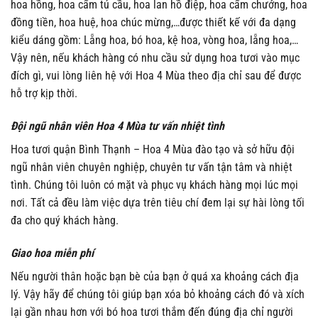
hoa hồng, hoa cẩm tú cầu, hoa lan hồ điệp, hoa cẩm chướng, hoa
đồng tiền, hoa huệ, hoa chúc mừng,…được thiết kế với đa dạng
kiểu dáng gồm: Lẵng hoa, bó hoa, kệ hoa, vòng hoa, lẵng hoa,…
Vậy nên, nếu khách hàng có nhu cầu sử dụng hoa tươi vào mục
đích gì, vui lòng liên hệ với Hoa 4 Mùa theo địa chỉ sau để được
hỗ trợ kịp thời.
Đội ngũ nhân viên Hoa 4 Mùa tư vấn nhiệt tình
Hoa tươi quận Bình Thạnh – Hoa 4 Mùa đào tạo và sở hữu đội
ngũ nhân viên chuyên nghiệp, chuyên tư vấn tận tâm và nhiệt
tình. Chúng tôi luôn có mặt và phục vụ khách hàng mọi lúc mọi
nơi. Tất cả đều làm việc dựa trên tiêu chí đem lại sự hài lòng tối
đa cho quý khách hàng.
Giao hoa miễn phí
Nếu người thân hoặc bạn bè của bạn ở quá xa khoảng cách địa
lý. Vậy hãy để chúng tôi giúp bạn xóa bỏ khoảng cách đó và xích
lại gần nhau hơn với bó hoa tươi thắm đến đúng địa chỉ người