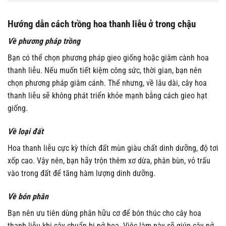
Hướng dẫn cách trồng hoa thanh liễu ở trong chậu
Về phương pháp trồng
Bạn có thể chọn phương pháp gieo giống hoặc giâm cành hoa
thanh liễu. Nếu muốn tiết kiệm công sức, thời gian, bạn nên
chọn phương pháp giâm cánh. Thế nhưng, về lâu dài, cây hoa
thanh liễu sẽ không phát triển khỏe mạnh bằng cách gieo hạt
giống.
Về loại đất
Hoa thanh liễu cực kỳ thích đất mùn giàu chất dinh dưỡng, độ tơi
xốp cao. Vậy nên, bạn hãy trộn thêm xơ dừa, phân bùn, vỏ trấu
vào trong đất để tăng hàm lượng dinh dưỡng.
Về bón phân
Bạn nên ưu tiên dùng phân hữu cơ để bón thúc cho cây hoa
thanh liễu khi cây chuẩn bị nở hoa. Việc làm này sẽ giúp cây nở