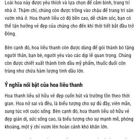
Loài hoa này được yêu thích và lựa chọn để cắm bình, trang trí
nhà ở. Thậm chí, chúng còn được trồng vào chậu để trang trí sân
vườn nhà ở. Hoa thanh liễu có độ bền cao, dễ chăm sóc, bạn có
thể tận hưởng vẻ đẹp của chúng cho đến khi thời tiết bắt đầu trở
Đông.
Bên cạnh đó, hoa liễu thanh còn được dùng để gói thành bó tặng
người thân, bạn bè, người yêu vào các dịp lễ quan trọng. Chúng
còn được chiết xuất thành tinh dầu mỹ phẩm, thuốc đuổi côn
trùng như chứa hàm lượng tinh dầu lớn.
Ý nghĩa nổi bật của hoa liễu thanh
Hoa thanh liễu sở hữu vẻ đẹp cuốn hút và trường tồn theo thời
gian. Hoa nở sai và đều, là biểu tượng cho sự đủ đầy, viên mãn,
sung túc với cuộc sống. Bên cạnh đó, hoa thanh liễu sở hữu vẻ
đẹp giản dị, sức sống cao, là biểu tượng cho sự mạnh mẽ, phóng
khoáng, một ý chí vươn lên hoàn cảnh khó khăn lớn.