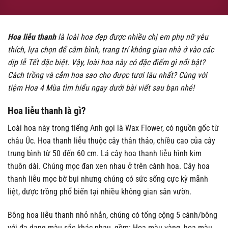
Hoa liễu thanh
là loài hoa đẹp được nhiều chị em phụ nữ yêu
thích, lựa chọn để cắm bình, trang trí không gian nhà ở vào các
dịp lễ Tết đặc biệt. Vậy, loài hoa này có đặc điểm gì nổi bật?
Cách trồng và cắm hoa sao cho được tươi lâu nhất? Cùng với
tiệm Hoa 4 Mùa tìm hiểu ngay dưới bài viết sau bạn nhé!
Hoa liễu thanh là gì?
Loài hoa này trong tiếng Anh gọi là Wax Flower, có nguồn gốc từ
châu Úc. Hoa thanh liễu thuộc cây thân thảo, chiều cao của cây
trung bình từ 50 đến 60 cm. Lá cây hoa thanh liễu hình kim
thuôn dài. Chúng mọc đan xen nhau ở trên cành hoa. Cây hoa
thanh liễu mọc bờ bụi nhưng chúng có sức sống cực kỳ mãnh
liệt, được trồng phổ biến tại nhiều không gian sân vườn.
Bông hoa liễu thanh nhỏ nhắn, chúng có tổng cộng 5 cánh/bông
với đa dạng màu sắc khác nhau, gồm: Hoa màu vàng, hoa màu