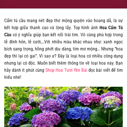
Cẩm tú cầu mang nét đẹp thơ mộng quyện vào hoang dã, là sự
kết hợp giữa thanh cao và lộng lẫy. Top hình ảnh
Hoa Cẩm Tú
Cầu
có ý nghĩa giúp bạn kết nối trái tim. Vô cùng phù hợp trong
lễ đính hôn, lễ cưới,…Với nhiều màu khác nhau như: xanh ngọc
bích sang trọng, hồng phớt dịu dàng, tím mơ mộng… Nhưng “hoa
đẹp thì lại có gai”. Vì sao ư? Đây là loại hoa có nhiều công dụng
nhưng lại có độc. Muốn biết thêm thông tin về loại hoa này. Bạn
hãy dành ít phút cùng
Shop Hoa Tươi Yên Bái
đọc bài viết để tìm
hiểu nhé!