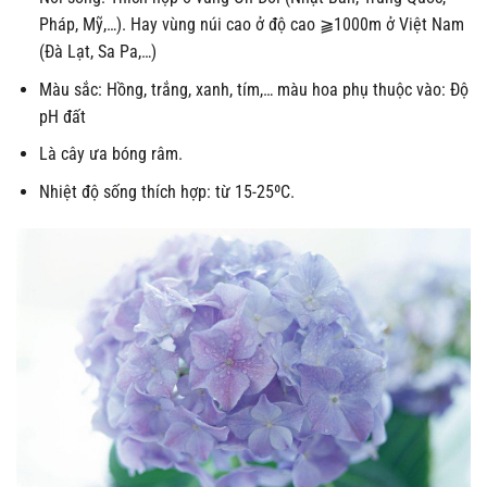
Pháp, Mỹ,…). Hay vùng núi cao ở độ cao ⫺1000m ở Việt Nam
(Đà Lạt, Sa Pa,…)
Màu sắc: Hồng, trắng, xanh, tím,… màu hoa phụ thuộc vào: Độ
pH đất
Là cây ưa bóng râm.
Nhiệt độ sống thích hợp: từ 15-25ºC.