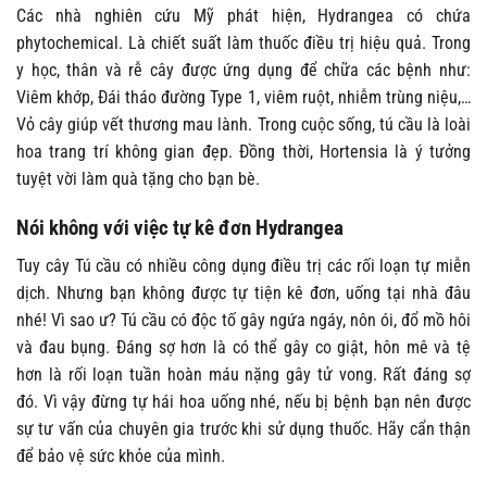
Các nhà nghiên cứu Mỹ phát hiện, Hydrangea có chứa
phytochemical. Là chiết suất làm thuốc điều trị hiệu quả. Trong
y học, thân và rễ cây được ứng dụng để chữa các bệnh như:
Viêm khớp, Đái tháo đường Type 1, viêm ruột, nhiễm trùng niệu,…
Vỏ cây giúp vết thương mau lành. Trong cuộc sống, tú cầu là loài
hoa trang trí không gian đẹp. Đồng thời, Hortensia là ý tưởng
tuyệt vời làm quà tặng cho bạn bè.
Nói không với việc tự kê đơn Hydrangea
Tuy cây Tú cầu có nhiều công dụng điều trị các rối loạn tự miễn
dịch. Nhưng bạn không được tự tiện kê đơn, uống tại nhà đâu
nhé! Vì sao ư? Tú cầu có độc tố gây ngứa ngáy, nôn ói, đổ mồ hôi
và đau bụng. Đáng sợ hơn là có thể gây co giật, hôn mê và tệ
hơn là rối loạn tuần hoàn máu nặng gây tử vong. Rất đáng sợ
đó. Vì vậy đừng tự hái hoa uống nhé, nếu bị bệnh bạn nên được
sự tư vấn của chuyên gia trước khi sử dụng thuốc. Hãy cẩn thận
để bảo vệ sức khỏe của mình.