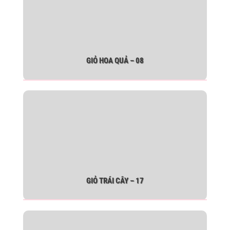
GIỎ HOA QUẢ – 08
GIỎ TRÁI CÂY – 17