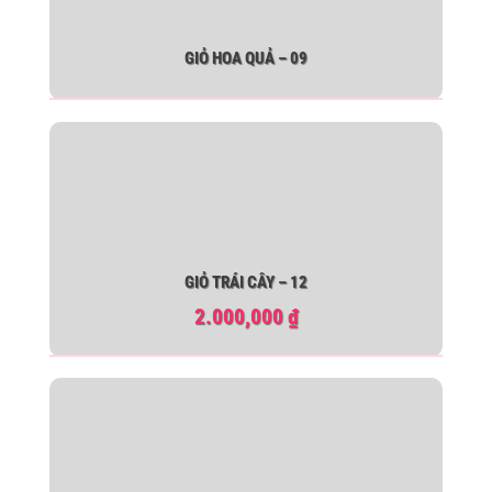
GIỎ HOA QUẢ – 09
GIỎ TRÁI CÂY – 12
2.000,000
₫