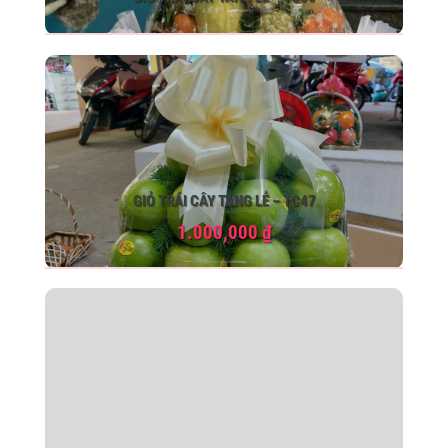
GIỎ TRÁI CÂY TANG LỄ – TC47
1.000,000
₫