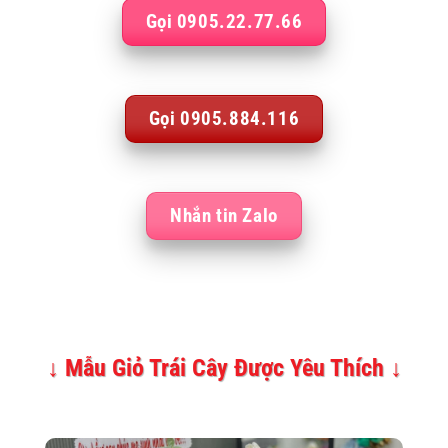
Gọi 0905.22.77.66
Gọi 0905.884.116
Nhắn tin Zalo
↓ Mẫu Giỏ Trái Cây Được Yêu Thích ↓