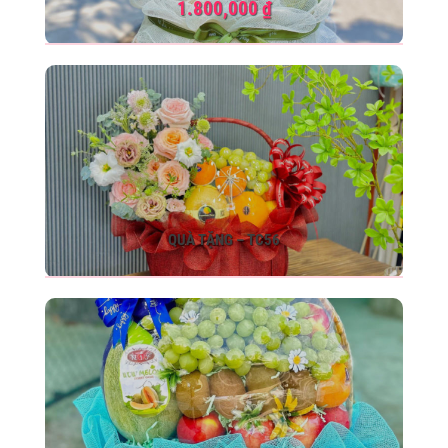
1.800,000
₫
QUÀ TẶNG – TC56