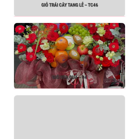
GIỎ TRÁI CÂY TANG LỄ – TC46
GIỎ HOA QUẢ – 04