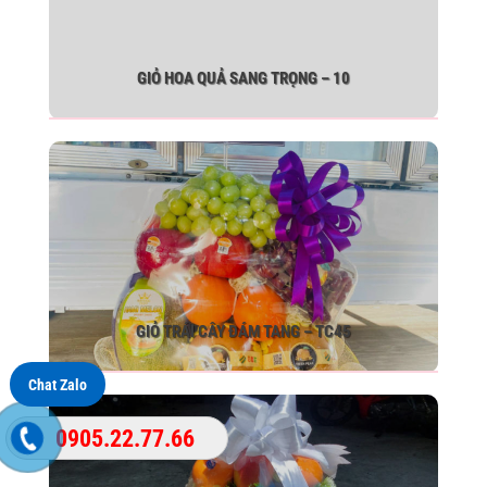
GIỎ HOA QUẢ SANG TRỌNG – 10
GIỎ TRÁI CÂY ĐÁM TANG – TC45
Chat Zalo
0905.22.77.66