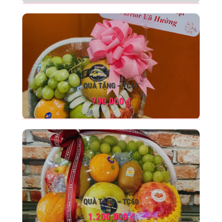
QUÀ TẶNG – TC61
700,000
₫
QUÀ TẶNG – TC60
1.200,000
₫