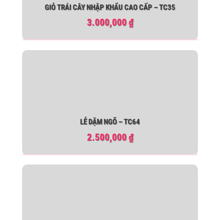
GIỎ TRÁI CÂY NHẬP KHẨU CAO CẤP – TC35
3.000,000
₫
LỄ DẶM NGÕ – TC64
2.500,000
₫