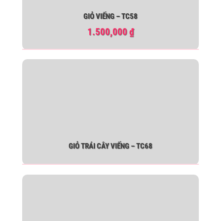
GIỎ VIẾNG – TC58
1.500,000
₫
GIỎ TRÁI CÂY VIẾNG – TC68