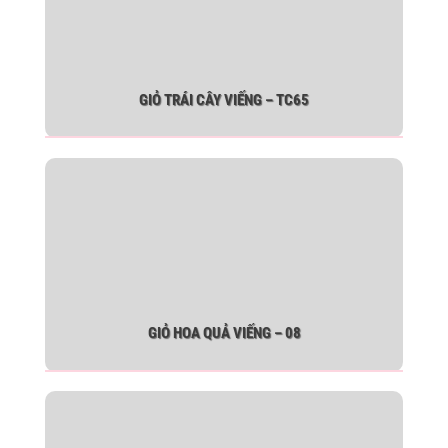
GIỎ TRÁI CÂY VIẾNG – TC65
GIỎ HOA QUẢ VIẾNG – 08