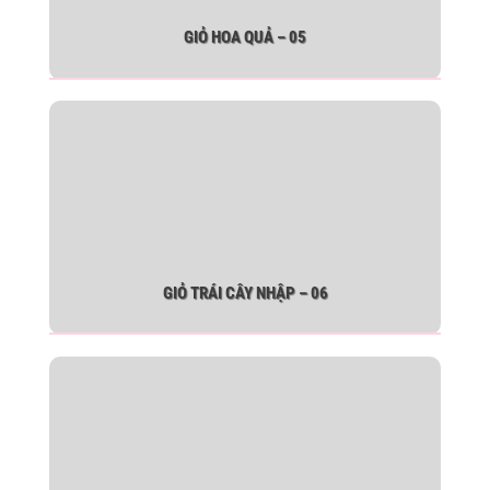
GIỎ HOA QUẢ – 05
GIỎ TRÁI CÂY NHẬP – 06