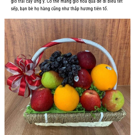
giỏ trái cây ưng ý. Có thể mang giỏ hoa quả để đi biếu tết
sếp, bạn bè họ hàng cũng như thắp hương tiên tổ.