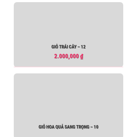
GIỎ TRÁI CÂY – 12
2.000,000
₫
GIỎ HOA QUẢ SANG TRỌNG – 10