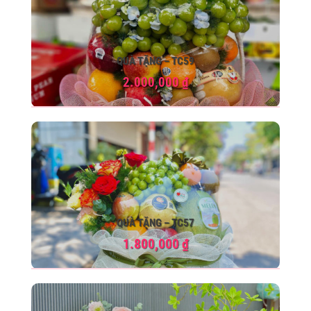
QUÀ TẶNG – TC59
2.000,000
₫
QUÀ TẶNG – TC57
1.800,000
₫