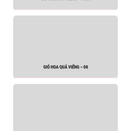
GIỎ HOA QUẢ VIẾNG – 08