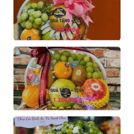
QUÀ TẶNG – TC61
700,000
₫
QUÀ TẶNG – TC60
1.200,000
₫