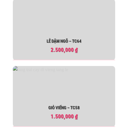
LỄ DẶM NGÕ – TC64
2.500,000
₫
GIỎ VIẾNG – TC58
1.500,000
₫