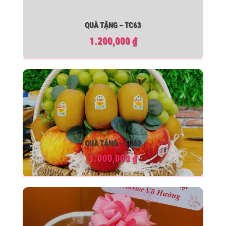
QUÀ TẶNG – TC63
1.200,000
₫
QUÀ TẶNG – TC62
1.000,000
₫