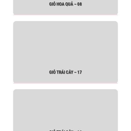
GIỎ HOA QUẢ – 08
GIỎ TRÁI CÂY – 17