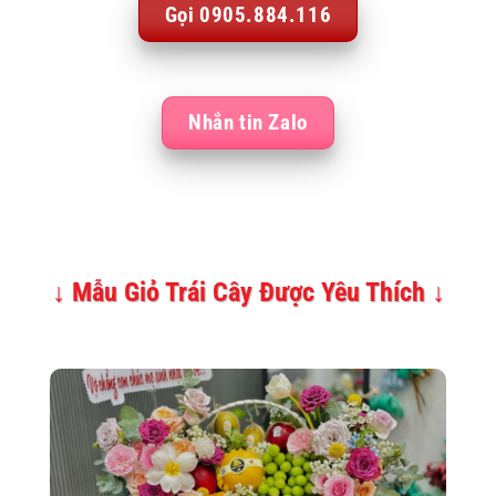
Gọi 0905.884.116
Nhắn tin Zalo
↓ Mẫu Giỏ Trái Cây Được Yêu Thích ↓