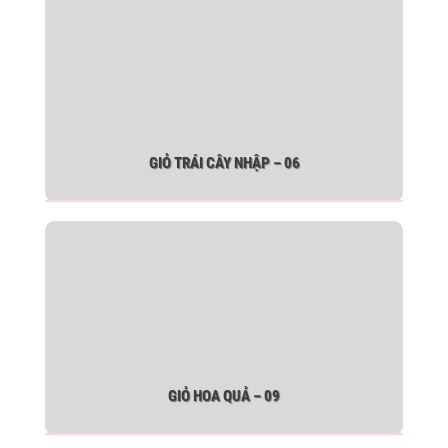
GIỎ TRÁI CÂY NHẬP – 06
GIỎ HOA QUẢ – 09