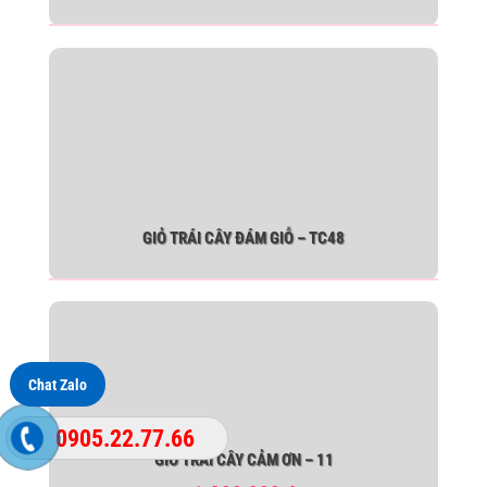
GIỎ TRÁI CÂY ĐÁM GIỖ – TC48
Chat Zalo
0905.22.77.66
GIỎ TRÁI CÂY CẢM ƠN – 11