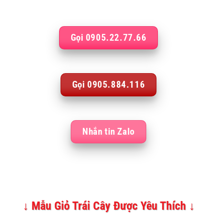
Gọi 0905.22.77.66
Gọi 0905.884.116
Nhắn tin Zalo
↓ Mẫu Giỏ Trái Cây Được Yêu Thích ↓