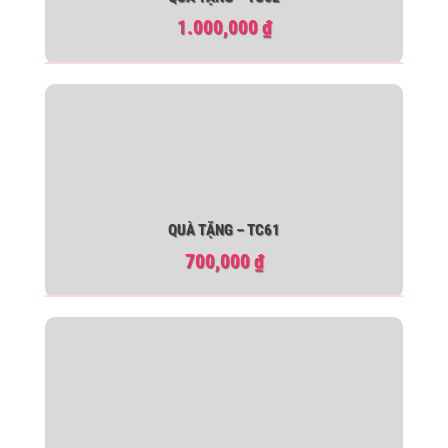
1.000,000
₫
QUÀ TẶNG – TC61
700,000
₫