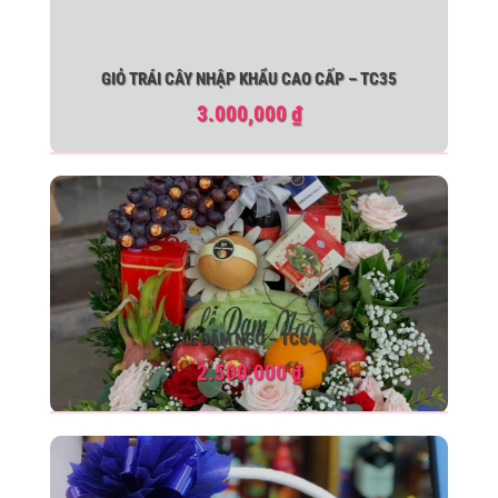
GIỎ TRÁI CÂY NHẬP KHẨU CAO CẤP – TC35
3.000,000
₫
LỄ DẶM NGÕ – TC64
2.500,000
₫