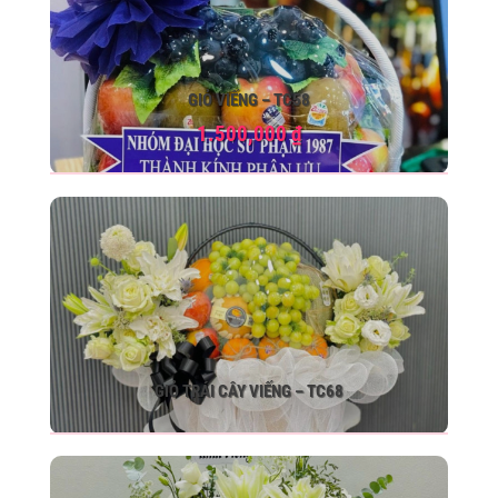
GIỎ VIẾNG – TC58
1.500,000
₫
GIỎ TRÁI CÂY VIẾNG – TC68