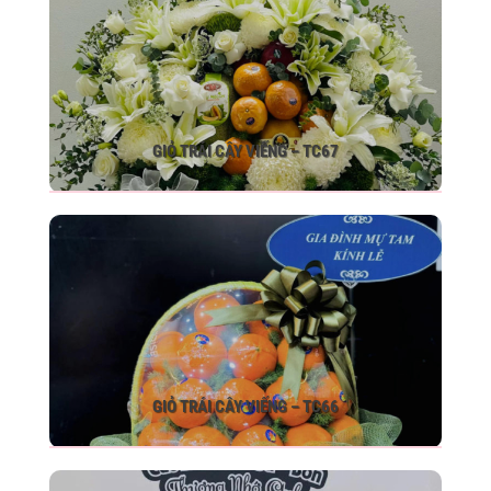
GIỎ TRÁI CÂY VIẾNG – TC67
GIỎ TRÁI CÂY VIẾNG – TC66