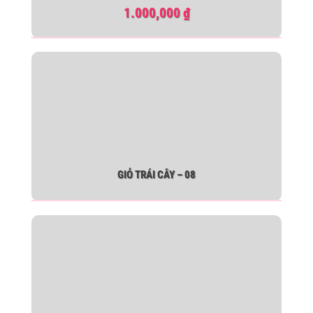
1.000,000
₫
GIỎ TRÁI CÂY – 08