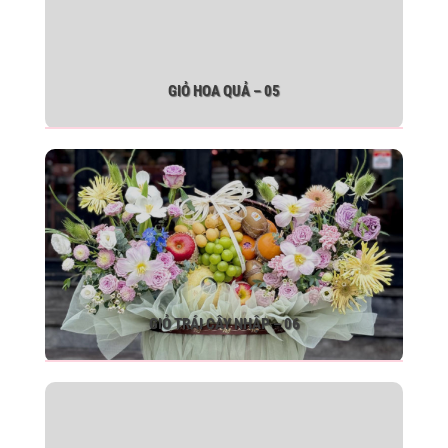
GIỎ HOA QUẢ – 05
GIỎ TRÁI CÂY NHẬP – 06