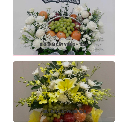
GIỎ TRÁI CÂY VIẾNG – TC65
GIỎ HOA QUẢ VIẾNG – 08