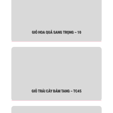
GIỎ HOA QUẢ SANG TRỌNG – 10
GIỎ TRÁI CÂY ĐÁM TANG – TC45