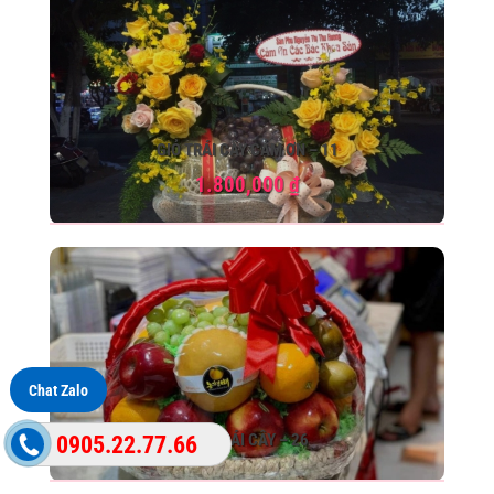
GIỎ TRÁI CÂY CẢM ƠN – 11
1.800,000
₫
Chat Zalo
GIỎ TRÁI CÂY – 26
0905.22.77.66