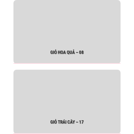
GIỎ HOA QUẢ – 08
GIỎ TRÁI CÂY – 17