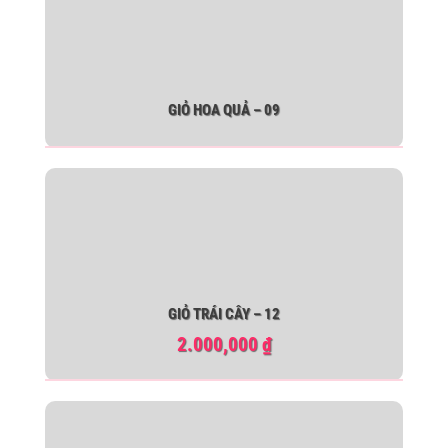
GIỎ HOA QUẢ – 09
GIỎ TRÁI CÂY – 12
2.000,000
₫