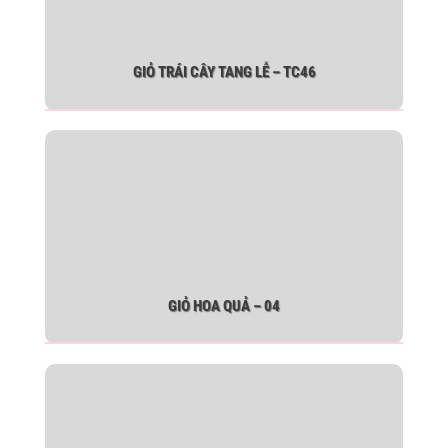
GIỎ TRÁI CÂY TANG LỄ – TC46
GIỎ HOA QUẢ – 04