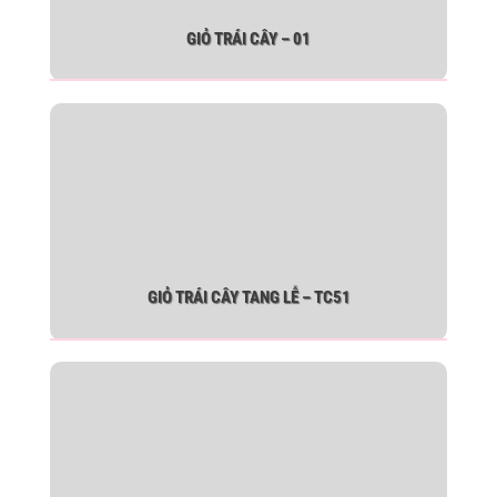
GIỎ TRÁI CÂY – 01
GIỎ TRÁI CÂY TANG LỄ – TC51