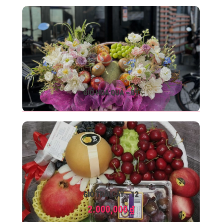
GIỎ HOA QUẢ – 09
GIỎ TRÁI CÂY – 12
2.000,000
₫