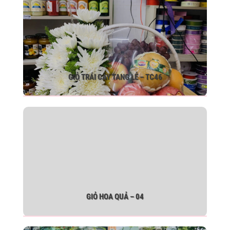
GIỎ TRÁI CÂY TANG LỄ – TC46
GIỎ HOA QUẢ – 04