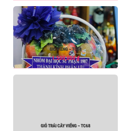
GIỎ VIẾNG – TC58
1.500,000
₫
GIỎ TRÁI CÂY VIẾNG – TC68