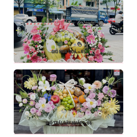
GIỎ HOA QUẢ – 05
GIỎ TRÁI CÂY NHẬP – 06