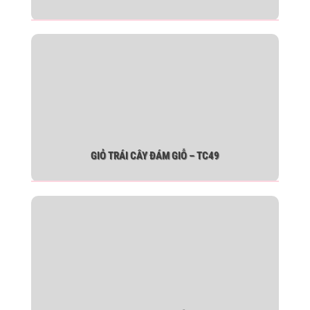
GIỎ TRÁI CÂY ĐÁM GIỖ – TC49