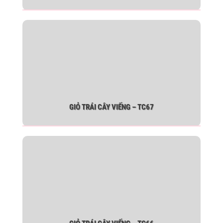
GIỎ TRÁI CÂY VIẾNG – TC67