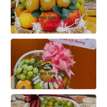
QUÀ TẶNG – TC62
1.000,000
₫
QUÀ TẶNG – TC61
700,000
₫