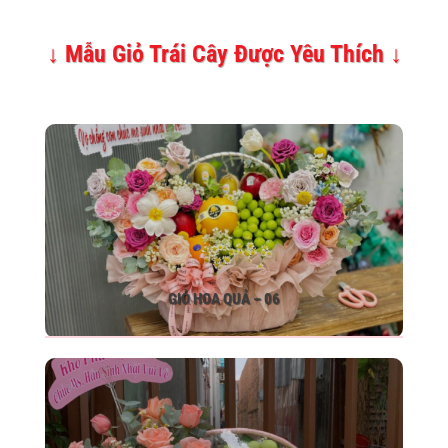
↓ Mẫu Giỏ Trái Cây Được Yêu Thích ↓
GIỎ HOA QUẢ – 06