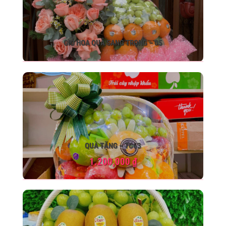
GIỎ HOA QUẢ SANG TRỌNG – 05
QUÀ TẶNG – TC63
1.200,000
₫