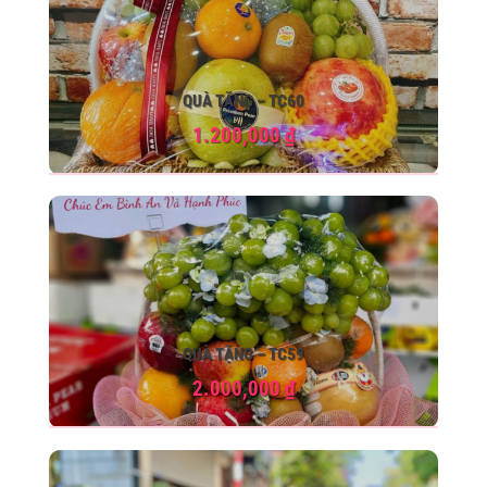
QUÀ TẶNG – TC60
1.200,000
₫
QUÀ TẶNG – TC59
2.000,000
₫