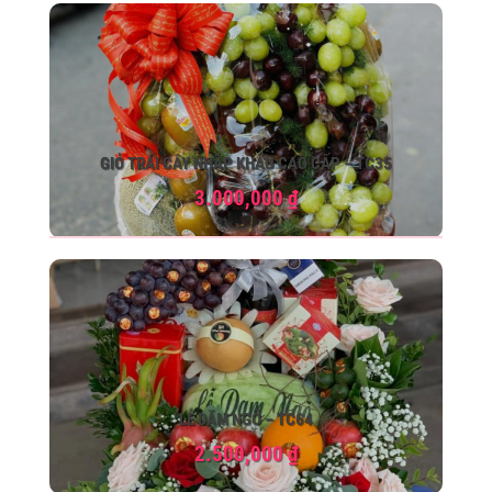
GIỎ TRÁI CÂY NHẬP KHẨU CAO CẤP – TC35
3.000,000
₫
LỄ DẶM NGÕ – TC64
2.500,000
₫