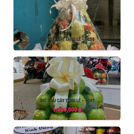
GIỎ TRÁI CÂY TANG LỄ – TC50
GIỎ TRÁI CÂY TANG LỄ – TC47
1.000,000
₫