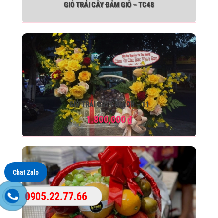
GIỎ TRÁI CÂY ĐÁM GIỖ – TC48
GIỎ TRÁI CÂY CẢM ƠN – 11
1.800,000
₫
Chat Zalo
0905.22.77.66