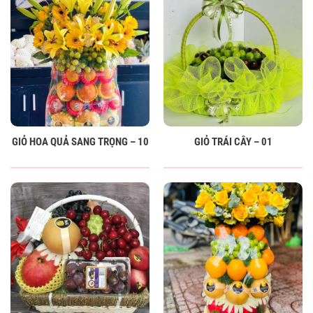
GIỎ HOA QUẢ SANG TRỌNG – 10
GIỎ TRÁI CÂY – 01