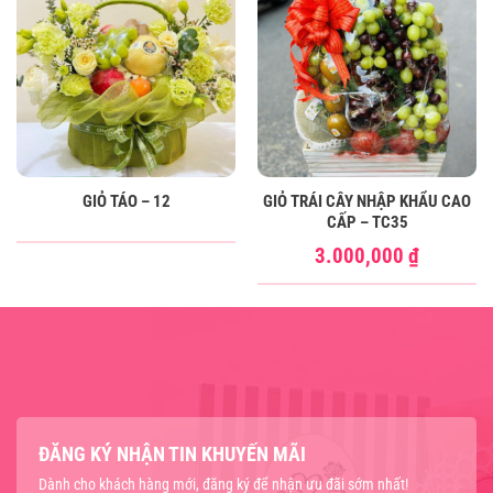
GIỎ TÁO – 12
GIỎ TRÁI CÂY NHẬP KHẨU CAO
CẤP – TC35
3.000,000
₫
ĐĂNG KÝ NHẬN TIN KHUYẾN MÃI
Dành cho khách hàng mới, đăng ký để nhận ưu đãi sớm nhất!