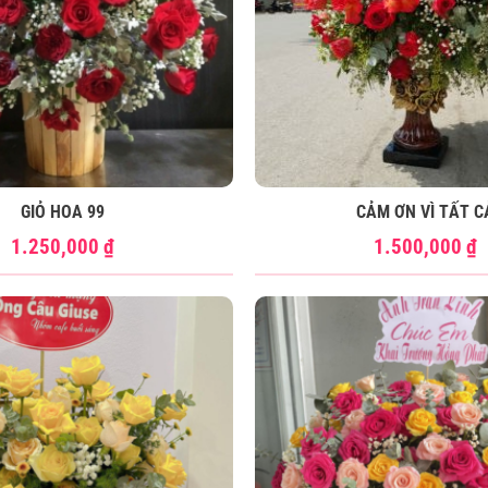
GIỎ HOA 99
CẢM ƠN VÌ TẤT C
1.250,000
₫
1.500,000
₫