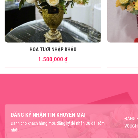
HOA TƯƠI NHẬP KHẨU
1.500,000
₫
ĐĂNG KÝ NHẬN TIN KHUYẾN MÃI
ĐĂNG 
Dành cho khách hàng mới, đăng ký để nhận ưu đãi sớm
VOUCH
nhất!