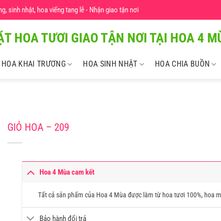
 sinh nhật, hoa viếng tang lễ - Nhận giao tận nơi
ẶT HOA TƯƠI GIAO TẬN NƠI TẠI HOA 4 MU
HOA KHAI TRƯƠNG
HOA SINH NHẬT
HOA CHIA BUỒN
GIỎ HOA – 209
Hoa 4 Mùa cam kết
Tất cả sản phẩm của Hoa 4 Mùa được làm từ hoa tươi 100%, hoa m
Bảo hành đổi trả