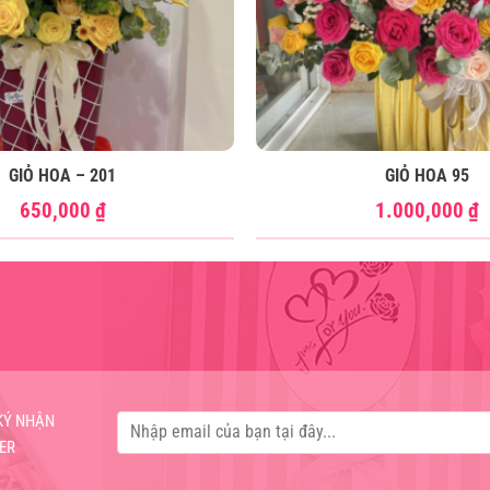
GIỎ HOA – 201
GIỎ HOA 95
650,000
₫
1.000,000
₫
KÝ NHẬN
ER