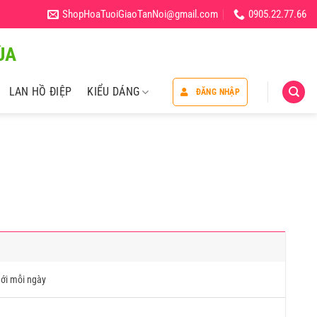
ShopHoaTuoiGiaoTanNoi@gmail.com
0905.22.77.66
̀A
LAN HỒ ĐIỆP
KIỂU DÁNG
ĐĂNG NHẬP
ới mỗi ngày