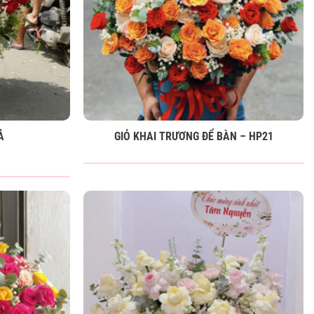
Ả
GIỎ KHAI TRƯƠNG ĐỂ BÀN – HP21