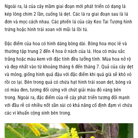
Ngoài ra, lá của cây mầm giai đoạn mới phát triển có dạng lá
kép lông chim 2 lần, cuống lá dẹt. Các lá ra giai đoạn sau là lá
đơn và mọc cách nhau. Các phiến lá của cây Keo Tai Tượng hình
trứng hoặc hình trái xoan với mũi lá lồi tù.
Đặc điểm của hoa có hình dáng bông dài. Bông hoa mọc lẻ và
thường tập trung 2 đến 4 hoa ở nách của lá. Hoa có màu sắc
trắng hoặc màu kem với đặc tính đều lưỡng tính. Mùa hoa nở rộ
và đẹp nhất vào từ khoảng tháng 6 đến tháng 7. Quả của cây dẹt
và mỏng, giống hình quả đậu với đặc điểm khi quả già sẽ khô vỏ
rồi co lại. Bên trong quả có chứa hạt hình trái xoan dẹt, bóng và
có màu đen, tương đối cứng với chút giải màu đỏ vàng bên
trong. Ngoài ra, đặc điểm của rễ cây phát triển tương đối mạnh
với đầu rễ có nhiều nốt sần sùi có khả năng cố định đạm vì chứa
các vi khuẩn cộng sinh bên trong.