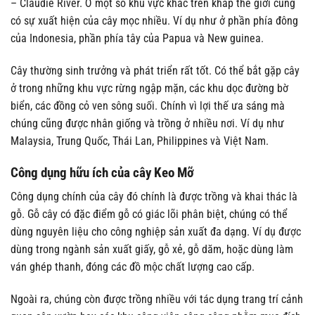
– Claudie River. Ở một số khu vực khác trên khắp thế giới cũng
có sự xuất hiện của cây mọc nhiều. Ví dụ như ở phần phía đông
của Indonesia, phần phía tây của Papua và New guinea.
Cây thường sinh trưởng và phát triển rất tốt. Có thể bắt gặp cây
ở trong những khu vực rừng ngập mặn, các khu dọc đường bờ
biển, các đồng cỏ ven sông suối. Chính vì lợi thế ưa sáng mà
chúng cũng được nhân giống và trồng ở nhiều nơi. Ví dụ như
Malaysia, Trung Quốc, Thái Lan, Philippines và Việt Nam.
Công dụng hữu ích của cây Keo Mỡ
Công dụng chính của cây đó chính là được trồng và khai thác là
gỗ. Gỗ cây có đặc điểm gỗ có giác lõi phân biệt, chúng có thể
dùng nguyên liệu cho công nghiệp sản xuất đa dạng. Ví dụ được
dùng trong ngành sản xuất giấy, gỗ xẻ, gỗ dăm, hoặc dùng làm
ván ghép thanh, đóng các đồ mộc chất lượng cao cấp.
Ngoài ra, chúng còn được trồng nhiều với tác dụng trang trí cảnh