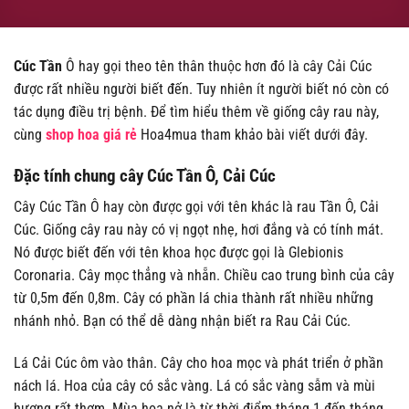
Cúc Tần
Ô
hay gọi theo tên thân thuộc hơn đó là cây Cải Cúc
được rất nhiều người biết đến. Tuy nhiên ít người biết nó còn có
tác dụng điều trị bệnh. Để tìm hiểu thêm về giống cây rau này,
cùng
shop hoa giá rẻ
Hoa4mua tham khảo bài viết dưới đây.
Đặc tính chung cây Cúc Tần Ô, Cải Cúc
Cây Cúc Tần Ô hay còn được gọi với tên khác là rau Tần Ô, Cải
Cúc. Giống cây rau này có vị ngọt nhẹ, hơi đắng và có tính mát.
Nó được biết đến với tên khoa học được gọi là Glebionis
Coronaria. Cây mọc thẳng và nhẵn. Chiều cao trung bình của cây
từ 0,5m đến 0,8m. Cây có phần lá chia thành rất nhiều những
nhánh nhỏ. Bạn có thể dễ dàng nhận biết ra Rau Cải Cúc.
Lá Cải Cúc ôm vào thân. Cây cho hoa mọc và phát triển ở phần
nách lá. Hoa của cây có sắc vàng. Lá có sắc vàng sẫm và mùi
hương rất thơm. Mùa hoa nở là từ thời điểm tháng 1 đến tháng