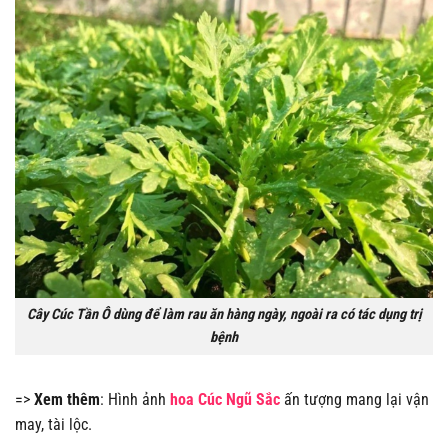
Cây Cúc Tần Ô dùng để làm rau ăn hàng ngày, ngoài ra có tác dụng trị
bệnh
=>
Xem thêm
: Hình ảnh
hoa Cúc Ngũ Sắc
ấn tượng mang lại vận
may, tài lộc.