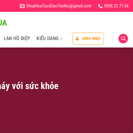
ShopHoaTuoiGiaoTanNoi@gmail.com
0905.22.77.66
̀A
LAN HỒ ĐIỆP
KIỂU DÁNG
ĐĂNG NHẬP
áy với sức khỏe