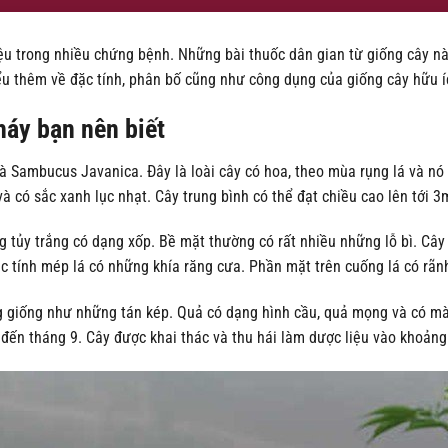
iệu trong nhiều chứng bệnh. Những bài thuốc dân gian từ giống cây nà
u thêm về đặc tính, phân bố cũng như công dụng của giống cây hữu í
áy bạn nên biết
à Sambucus Javanica. Đây là loài cây có hoa, theo mùa rụng lá và n
à có sắc xanh lục nhạt. Cây trung bình có thể đạt chiều cao lên tới 3
g tủy trắng có dạng xốp. Bề mặt thường có rất nhiều những lỗ bì. Câ
 tính mép lá có những khía răng cưa. Phần mặt trên cuống lá có rãnh
 giống như những tán kép. Quả có dạng hình cầu, quả mọng và có mà
đến tháng 9. Cây được khai thác và thu hái làm dược liệu vào khoảng