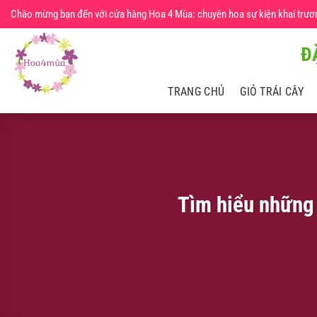
Chuyển
Chào mừng bạn đến với cửa hàng Hoa 4 Mùa: chuyên hoa sự kiện khai trương,
đến
nội
Đ
dung
TRANG CHỦ
GIỎ TRÁI CÂY
Tìm hiểu những