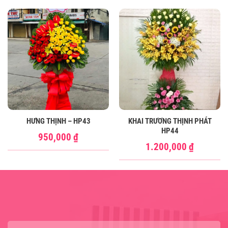
HƯNG THỊNH – HP43
KHAI TRƯƠNG THỊNH PHÁT
HP44
950,000
₫
1.200,000
₫