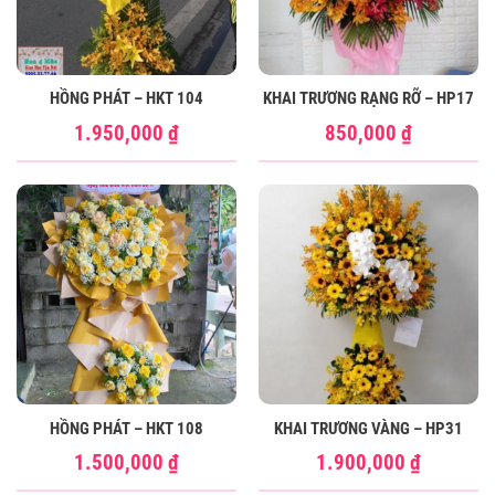
HỒNG PHÁT – HKT 104
KHAI TRƯƠNG RẠNG RỠ – HP17
1.950,000
₫
850,000
₫
HỒNG PHÁT – HKT 108
KHAI TRƯƠNG VÀNG – HP31
1.500,000
₫
1.900,000
₫