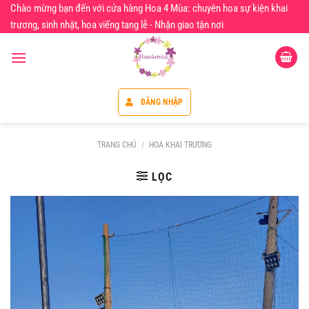
Chuyển
Chào mừng bạn đến với cửa hàng Hoa 4 Mùa: chuyên hoa sự kiện khai
đến
trương, sinh nhật, hoa viếng tang lễ - Nhận giao tận nơi
nội
dung
ĐĂNG NHẬP
TRANG CHỦ
/
HOA KHAI TRƯƠNG
LỌC