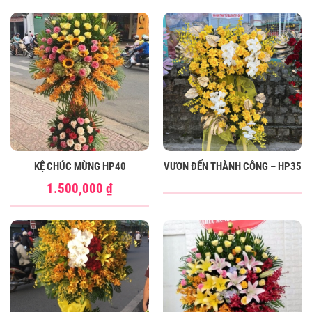
KỆ CHÚC MỪNG HP40
VƯƠN ĐẾN THÀNH CÔNG – HP35
1.500,000
₫