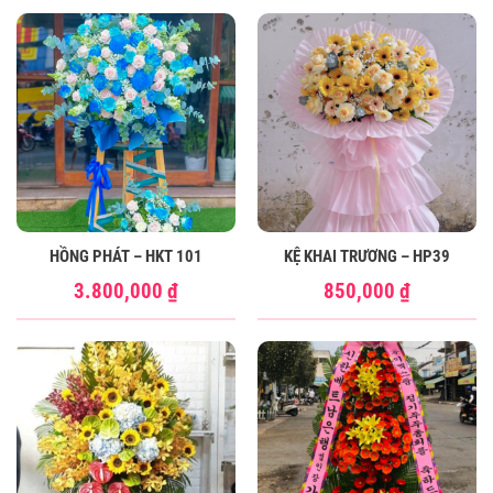
HỒNG PHÁT – HKT 101
KỆ KHAI TRƯƠNG – HP39
3.800,000
₫
850,000
₫