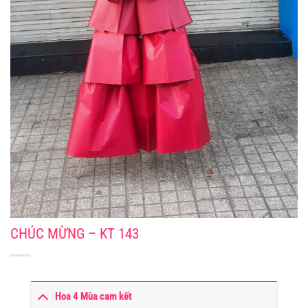
CHÚC MỪNG – KT 143
Hoa 4 Mùa cam kết