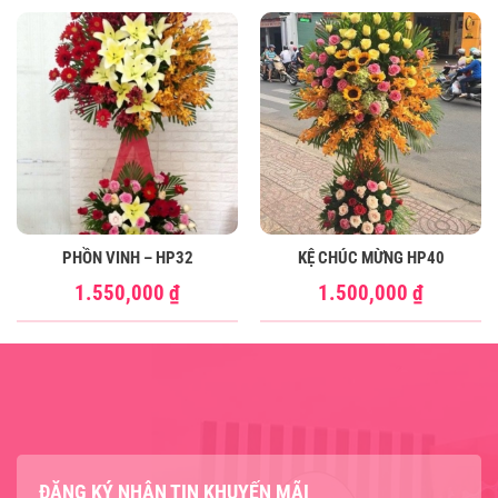
PHỒN VINH – HP32
KỆ CHÚC MỪNG HP40
1.550,000
₫
1.500,000
₫
ĐĂNG KÝ NHẬN TIN KHUYẾN MÃI