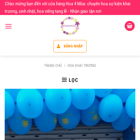
Chuyển
Chào mừng bạn đến với cửa hàng Hoa 4 Mùa: chuyên hoa sự kiện khai
đến
trương, sinh nhật, hoa viếng tang lễ - Nhận giao tận nơi
nội
dung
ĐĂNG NHẬP
TRANG CHỦ
/
HOA KHAI TRƯƠNG
LỌC