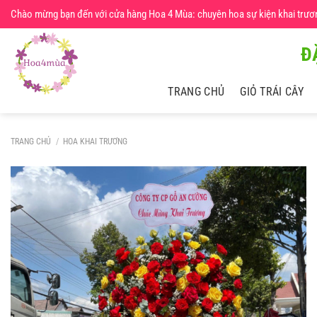
Chuyển
Chào mừng bạn đến với cửa hàng Hoa 4 Mùa: chuyên hoa sự kiện khai trương,
đến
nội
Đ
dung
TRANG CHỦ
GIỎ TRÁI CÂY
TRANG CHỦ
/
HOA KHAI TRƯƠNG