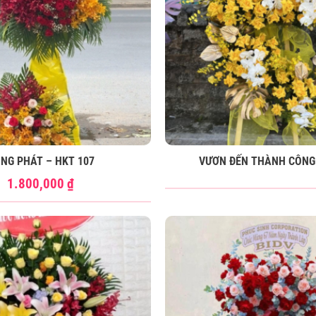
NG PHÁT – HKT 107
VƯƠN ĐẾN THÀNH CÔNG
1.800,000
₫