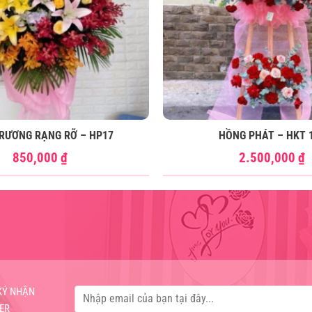
TRƯƠNG RẠNG RỠ – HP17
HỒNG PHÁT – HKT 
850,000
₫
2.500,000
₫
KÝ NHẬN
ER