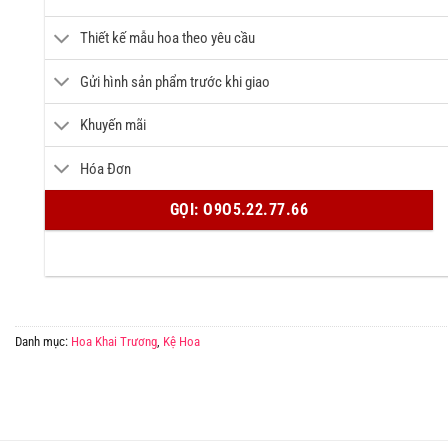
Thiết kế mẫu hoa theo yêu cầu
Gửi hình sản phẩm trước khi giao
Khuyến mãi
Hóa Đơn
GỌI: O9O5.22.77.66
Danh mục:
Hoa Khai Trương
,
Kệ Hoa