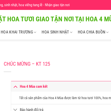
 sinh nhật, hoa viếng tang lễ - Nhận giao tận nơi
ẶT HOA TƯƠI GIAO TẬN NƠI TẠI HOA 4 MU
HOA KHAI TRƯƠNG
HOA SINH NHẬT
HOA CHIA BUỒN
CHÚC MỪNG – KT 125
Hoa 4 Mùa cam kết
Tất cả sản phẩm của Hoa 4 Mùa được làm từ hoa tươi 100%, hoa m
Bảo hành đổi trả