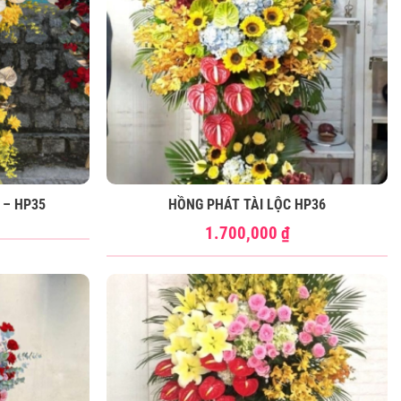
 – HP35
HỒNG PHÁT TÀI LỘC HP36
1.700,000
₫