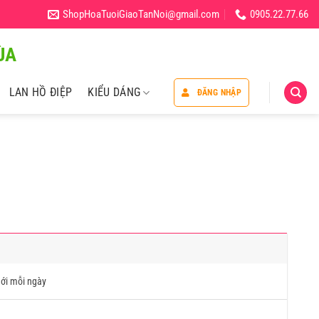
ShopHoaTuoiGiaoTanNoi@gmail.com
0905.22.77.66
̀A
LAN HỒ ĐIỆP
KIỂU DÁNG
ĐĂNG NHẬP
ới mỗi ngày