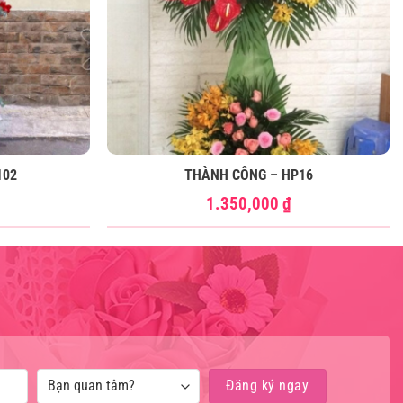
102
THÀNH CÔNG – HP16
1.350,000
₫