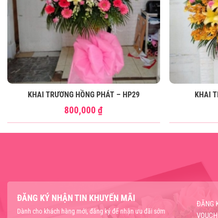
KHAI TRƯƠNG HỒNG PHÁT – HP29
KHAI 
800,000
₫
ĐĂNG KÝ NHẬN TIN KHUYẾN MÃI
ĐĂNG 
Dành cho khách hàng mới, đăng ký để nhận ưu đãi sớm
VOUCH