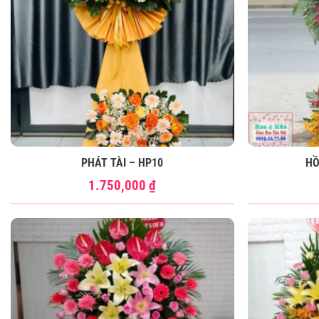
PHÁT TÀI – HP10
HỒ
1.750,000
₫