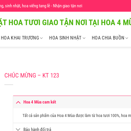
 sinh nhật, hoa viếng tang lễ - Nhận giao tận nơi
ẶT HOA TƯƠI GIAO TẬN NƠI TẠI HOA 4 MU
HOA KHAI TRƯƠNG
HOA SINH NHẬT
HOA CHIA BUỒN
CHÚC MỪNG – KT 123
Hoa 4 Mùa cam kết
Tất cả sản phẩm của Hoa 4 Mùa được làm từ hoa tươi 100%, hoa m
Bảo hành đổi trả