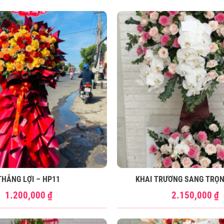
THẮNG LỢI – HP11
KHAI TRƯƠNG SANG TRỌN
1.200,000
₫
2.150,000
₫