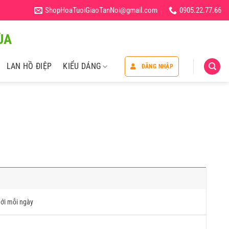
ShopHoaTuoiGiaoTanNoi@gmail.com
0905.22.77.66
̀A
LAN HỒ ĐIỆP
KIỂU DÁNG
ĐĂNG NHẬP
ới mỗi ngày