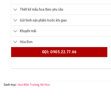
Thiết kế mẫu hoa theo yêu cầu
Gửi hình sản phẩm trước khi giao
Khuyến mãi
Hóa Đơn
GỌI: O9O5.22.77.66
Danh mục:
Hoa Khai Trương
,
Kệ Hoa