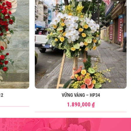
12
VỮNG VÀNG – HP34
1.890,000
₫