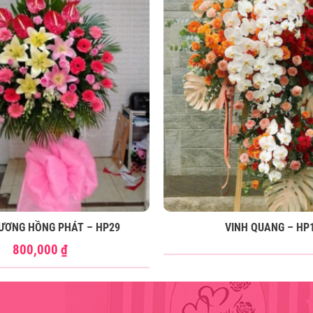
ƯƠNG HỒNG PHÁT – HP29
VINH QUANG – HP
800,000
₫