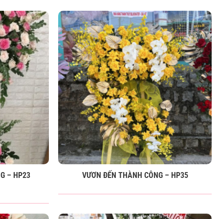
G – HP23
VƯƠN ĐẾN THÀNH CÔNG – HP35