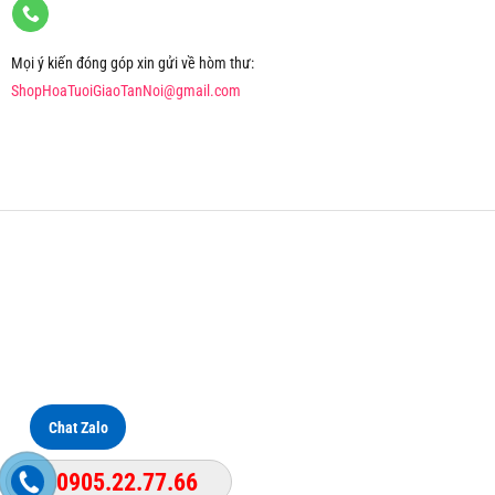
Mọi ý kiến đóng góp xin gửi về hòm thư:
ShopHoaTuoiGiaoTanNoi@gmail.com
Chat Zalo
0905.22.77.66