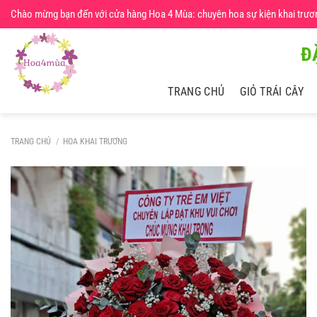
Chuyển
Chào mừng bạn đến với cửa hàng Hoa 4 Mùa: chuyên hoa sự kiện khai trương,
đến
nội
Đ
dung
TRANG CHỦ
GIỎ TRÁI CÂY
TRANG CHỦ
/
HOA KHAI TRƯƠNG