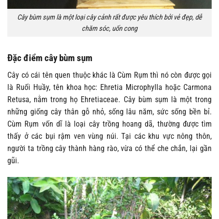
Cây bùm sụm là một loại cây cảnh rất được yêu thích bởi vẻ đẹp, dễ
chăm sóc, uốn cong
Đặc điểm cây bùm sụm
Cây có cái tên quen thuộc khác là Cùm Rụm thì nó còn được gọi
là Ruối Huầy, tên khoa học: Ehretia Microphylla hoặc Carmona
Retusa, nằm trong họ Ehretiaceae. Cây bùm sụm là một trong
những giống cây thân gỗ nhỏ, sống lâu năm, sức sống bền bỉ.
Cùm Rụm vốn dĩ là loại cây trồng hoang dã, thường được tìm
thấy ở các bụi rậm ven vùng núi. Tại các khu vực nông thôn,
người ta trồng cây thành hàng rào, vừa có thể che chắn, lại gần
gũi.