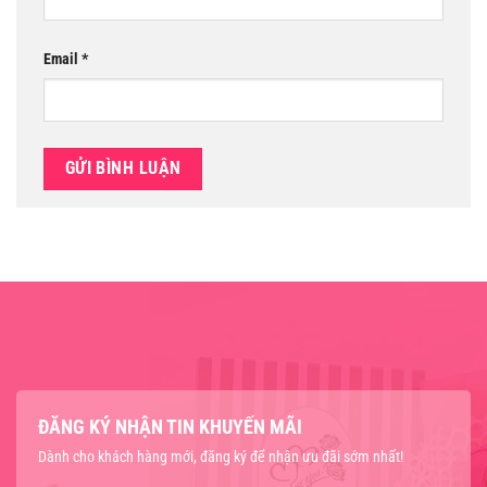
Email
*
ĐĂNG KÝ NHẬN TIN KHUYẾN MÃI
Dành cho khách hàng mới, đăng ký để nhận ưu đãi sớm nhất!