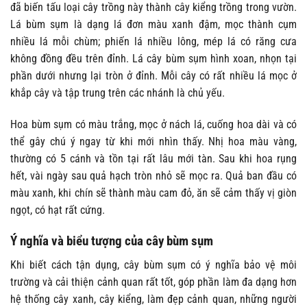
đã biến tấu loại cây trồng này thành cây kiểng trồng trong vườn.
Lá bùm sụm là dạng lá đơn màu xanh đậm, mọc thành cụm
nhiều lá mỗi chùm; phiến lá nhiều lông, mép lá có răng cưa
không đồng đều trên đỉnh. Lá cây bùm sụm hình xoan, nhọn tại
phần dưới nhưng lại tròn ở đỉnh. Mỗi cây có rất nhiều lá mọc ở
khắp cây và tập trung trên các nhánh là chủ yếu.
Hoa bùm sụm có màu trắng, mọc ở nách lá, cuống hoa dài và có
thể gây chú ý ngay từ khi mới nhìn thấy. Nhị hoa màu vàng,
thường có 5 cánh và tồn tại rất lâu mới tàn. Sau khi hoa rụng
hết, vài ngày sau quả hạch tròn nhỏ sẽ mọc ra. Quả ban đầu có
màu xanh, khi chín sẽ thành màu cam đỏ, ăn sẽ cảm thấy vị giòn
ngọt, có hạt rất cứng.
Ý nghĩa và biểu tượng của cây bùm sụm
Khi biết cách tận dụng, cây bùm sụm có ý nghĩa bảo vệ môi
trường và cải thiện cảnh quan rất tốt, góp phần làm đa dạng hơn
hệ thống cây xanh, cây kiểng, làm đẹp cảnh quan, những người