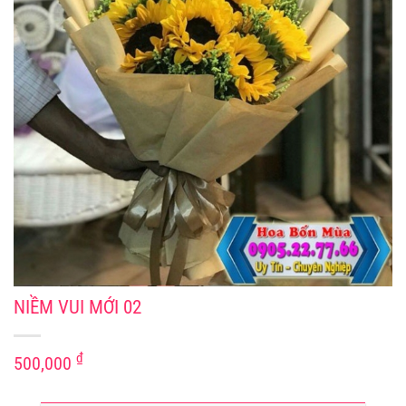
NIỀM VUI MỚI 02
₫
500,000