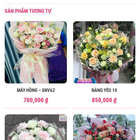
SẢN PHẨM TƯƠNG TỰ
MÂY HỒNG – SNV62
NÀNG YÊU 10
700,000
₫
850,000
₫