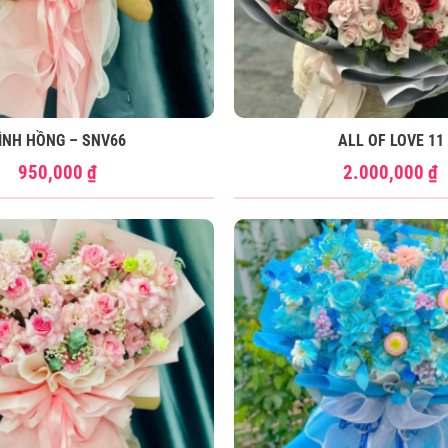
ÌNH HỒNG – SNV66
ALL OF LOVE 11
950,000
₫
2.000,000
₫