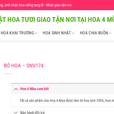
 sinh nhật, hoa viếng tang lễ - Nhận giao tận nơi
ẶT HOA TƯƠI GIAO TẬN NƠI TẠI HOA 4 MU
HOA KHAI TRƯƠNG
HOA SINH NHẬT
HOA CHIA BUỒN
BÓ HOA – SNV174
Hoa 4 Mùa cam kết
Tất cả sản phẩm của Hoa 4 Mùa được làm từ hoa tươi 100%, hoa m
Bảo hành đổi trả