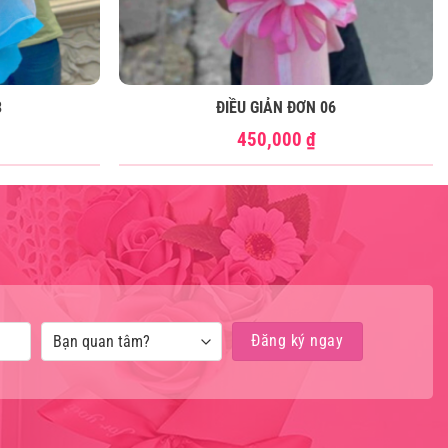
3
ĐIỀU GIẢN ĐƠN 06
450,000
₫