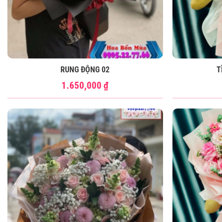
RUNG ĐỘNG 02
T
1.650,000
₫