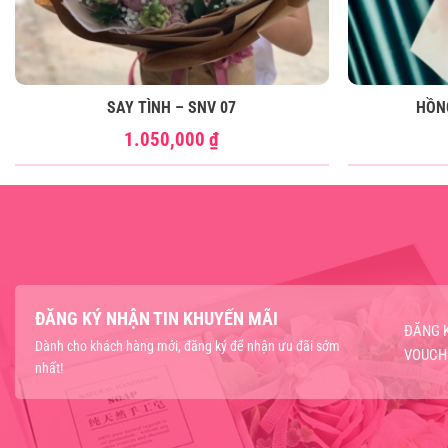
SAY TÌNH – SNV 07
HỒN
1.050,000
₫
ĐĂNG KÝ NHẬN TIN KHUYẾN MÃI
ĐĂNG 
Dành cho khách hàng mới, đăng ký để nhận ưu đãi sớm
VOUCH
nhất!