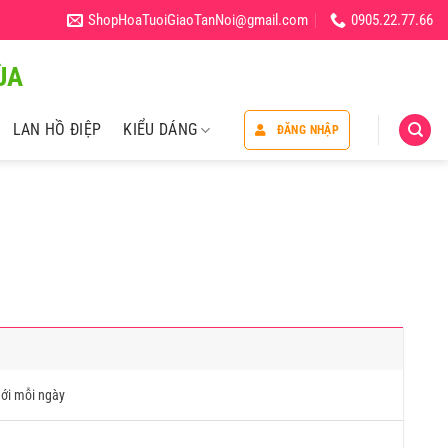
ShopHoaTuoiGiaoTanNoi@gmail.com
0905.22.77.66
̀A
LAN HỒ ĐIỆP
KIỂU DÁNG
ĐĂNG NHẬP
ới mỗi ngày