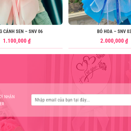
G CÁNH SEN – SNV 06
BÓ HOA – SNV 0
1.100,000
₫
2.000,000
₫
KÝ NHẬN
ER