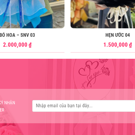
BÓ HOA – SNV 03
HẸN ƯỚC 04
2.000,000
₫
1.500,000
₫
KÝ NHẬN
ER