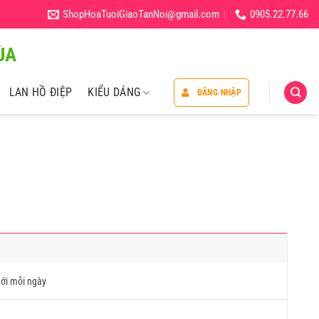
ShopHoaTuoiGiaoTanNoi@gmail.com
0905.22.77.66
̀A
LAN HỒ ĐIỆP
KIỂU DÁNG
ĐĂNG NHẬP
ới mỗi ngày