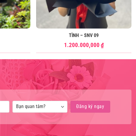
TÌNH – SNV 09
1.200.000,000
₫