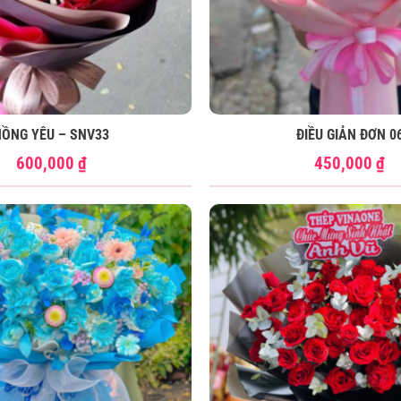
HỒNG YÊU – SNV33
ĐIỀU GIẢN ĐƠN 0
600,000
₫
450,000
₫