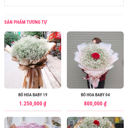
SẢN PHẨM TƯƠNG TỰ
BÓ HOA BABY 19
BÓ HOA BABY 04
1.250,000
₫
800,000
₫