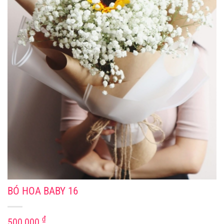
BÓ HOA BABY 16
₫
500,000