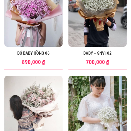
BÓ BABY HỒNG 06
BABY – SNV102
890,000
₫
700,000
₫