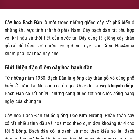
Cây
hoa Bạch Đàn
là một trong những giống cây rất phổ biến ở
những khu vực tỉnh thành ở phía Nam. Cây bạch đàn rất phù hợp
với khí hậu và thời tiết của nước ta. Đây cũng là giống cây thân
gỗ rất dễ trồng với những công dụng tuyệt vời. Cùng Hoa4mua
khám phá loài hoa này nhé
Giới thiệu đặc điểm cây hoa bạch đàn
Từ những năm 1950, Bạch Đàn là giống cây thân gỗ vô cùng phổ
biến ở nước ta. Nó còn có tên gọi khác đó là
cây
khuynh diệp
.
Bạch Đàn có rất nhiều những công dụng tốt với cuộc sống hàng
ngày của chúng ta.
Cây hoa Bạch Đàn thuốc giống Đào Kim Nương. Phần thân cây
có rất nhiều tinh dầu và hoa mọc theo cụm đơn khoảng từ 4 cho
tới 5 bông. Bạch đàn có lá xanh và mọc theo kiểu so le. Bạch
đàn rất hợp với kiểu khí hậu của Việt Nam và cho năng suất cao.